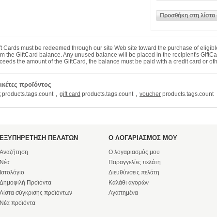
ft Cards must be redeemed through our site Web site toward the purchase of eligib
om the GiftCard balance. Any unused balance will be placed in the recipient's Gift
ceeds the amount of the GiftCard, the balance must be paid with a credit card or o
ικέτες προϊόντος
t
products.tags.count
,
gift card
products.tags.count
,
voucher
products.tags.count
ΕΞΥΠΗΡΕΤΗΣΗ ΠΕΛΑΤΩΝ
Ο ΛΟΓΑΡΙΑΣΜΟΣ ΜΟΥ
Αναζήτηση
Ο λογαριασμός μου
Νέα
Παραγγελίες πελάτη
Ιστολόγιο
Διευθύνσεις πελάτη
Δημοφιλή Προϊόντα
Καλάθι αγορών
Λίστα σύγκρισης προϊόντων
Αγαπημένα
Νέα προϊόντα