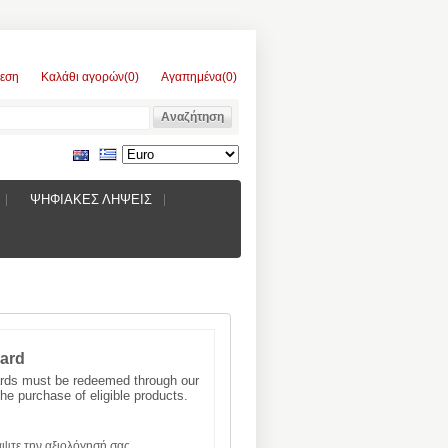
εση
Καλάθι αγορών
(0)
Αγαπημένα
(0)
ΨΗΦΙΑΚΕΣ ΛΗΨΕΙΣ
Card
Cards must be redeemed through our
he purchase of eligible products.
ψτε την αξιολόγησή σας